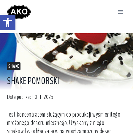
Przejdź
do
Otwórz pasek narzędzi
treści
SHAKE
SHAKE POMORSKI
Data publikacji
01-11-2025
Jest koncentratem służącym do produkcji wyśmienitego
mrożonego deseru mlecznego. Uzyskany z niego
smakowity, ochładzający, na wpół zamrożony deser