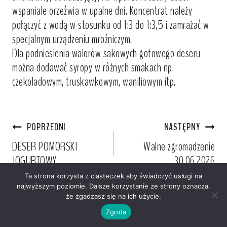
wspaniale orzeźwia w upalne dni. Koncentrat należy
połączyć z wodą w stosunku od 1:3 do 1:3,5 i zamrażać w
specjalnym urządzeniu mroźniczym.
Dla podniesienia walorów sakowych gotowego deseru
można dodawać syropy w różnych smakach np.
czekoladowym, truskawkowym, waniliowym itp.
Nawigacja
POPRZEDNI
NASTĘPNY
DESER POMORSKI
Walne zgromadzenie
wpisu
JOGURTOWY
30.06.2026
Ta strona korzysta z ciasteczek aby świadczyć usługi na
najwyższym poziomie. Dalsze korzystanie ze strony oznacza,
że zgadzasz się na ich użycie.
Zgoda
© 2026 AKO S.A. |
Designed by:
eM-safe.pl